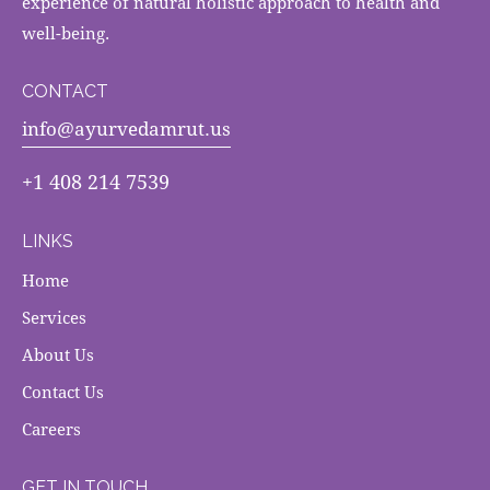
experience of natural holistic approach to health and
well-being.
CONTACT
info@ayurvedamrut.us
+1 408 214 7539
LINKS
Home
Services
About Us
Contact Us
Careers
GET IN TOUCH